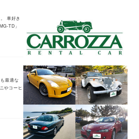
。 車好き
G-TD」
にも最適な
ーニやコーヒ